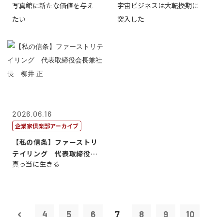
写真館に新たな価値を与え
宇宙ビジネスは大転換期に
たい
突入した
2026.06.16
企業家倶楽部アーカイブ
【私の信条】ファーストリ
テイリング 代表取締役会
真っ当に生きる
長兼社長 柳...
4
5
6
7
8
9
10