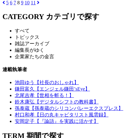
5
6
7
8
9
10
11
CATEGORY
カテゴリで探す
すべて
トピックス
雑誌アーカイブ
編集長がゆく
企業家たちの金言
連載執筆者
池田ゆう【社長のおしゃれ】
鎌田富久【エンジェル鎌田’sEye】
北尾吉孝【世相を斬る！】
鈴木康弘【デジタルシフトの教科書】
孫泰蔵【孫泰蔵のシリコンバレーエクスプレス】
村口和孝【日の丸キャピタリスト風雲録】
安岡定子【『論語』を実践に活かす】
TERM
期間で探す