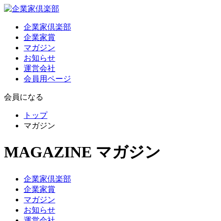
企業家倶楽部
企業家賞
マガジン
お知らせ
運営会社
会員用ページ
会員になる
トップ
マガジン
MAGAZINE
マガジン
企業家倶楽部
企業家賞
マガジン
お知らせ
運営会社