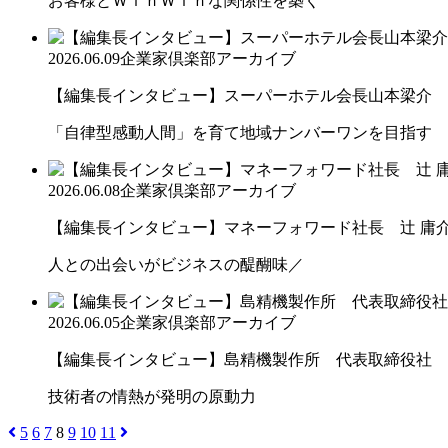
お客様とＷｉｎＷｉｎな関係性を築く
2026.06.09
企業家倶楽部アーカイブ
【編集長インタビュー】スーパーホテル会長山本梁介
「自律型感動人間」を育て地域ナンバーワンを目指す
2026.06.08
企業家倶楽部アーカイブ
【編集長インタビュー】マネーフォワード社長 辻 庸
人との出会いがビジネスの醍醐味／
2026.06.05
企業家倶楽部アーカイブ
【編集長インタビュー】島精機製作所 代表取締役社 長 
技術者の情熱が発明の原動力
5
6
7
8
9
10
11