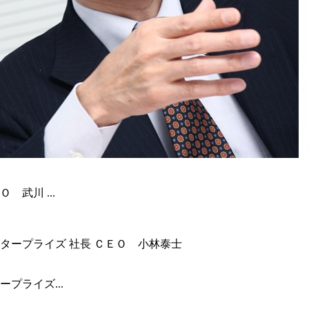
武川 ...
プライズ...