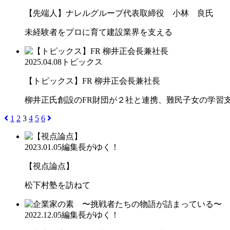
【先端人】ナレルグループ代表取締役 小林 良氏
未経験者をプロに育て建設業界を支える
2025.04.08
トピックス
【トピックス】FR 柳井正会長兼社長
柳井正氏創設のFR財団が２社と連携、難民子女の学
1
2
3
4
5
6
2023.01.05
編集長がゆく！
【視点論点】
松下村塾を訪ねて
2022.12.05
編集長がゆく！