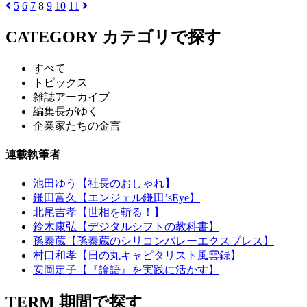
5
6
7
8
9
10
11
CATEGORY
カテゴリで探す
すべて
トピックス
雑誌アーカイブ
編集長がゆく
企業家たちの金言
連載執筆者
池田ゆう【社長のおしゃれ】
鎌田富久【エンジェル鎌田’sEye】
北尾吉孝【世相を斬る！】
鈴木康弘【デジタルシフトの教科書】
孫泰蔵【孫泰蔵のシリコンバレーエクスプレス】
村口和孝【日の丸キャピタリスト風雲録】
安岡定子【『論語』を実践に活かす】
TERM
期間で探す