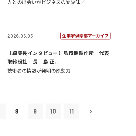
人との出会いがビジネスの醍醐味／
企業家倶楽部アーカイブ
2026.06.05
【編集長インタビュー】島精機製作所 代表
取締役社 長 島 正...
技術者の情熱が発明の原動力
7
8
9
10
11