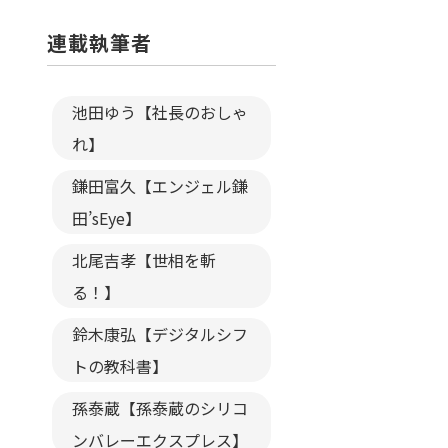
連載執筆者
池田ゆう【社長のおしゃ
れ】
鎌田富久【エンジェル鎌
田’sEye】
北尾吉孝【世相を斬
る！】
鈴木康弘【デジタルシフ
トの教科書】
孫泰蔵【孫泰蔵のシリコ
ンバレーエクスプレス】