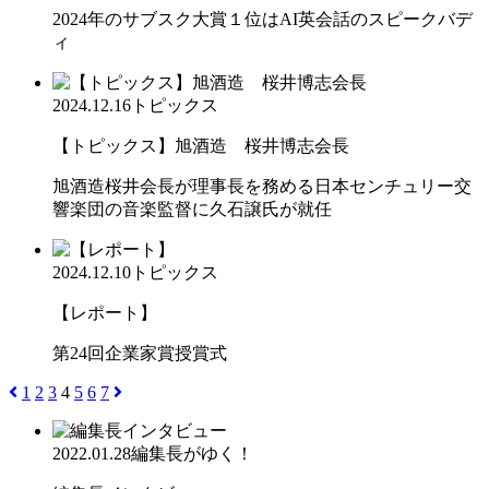
2024年のサブスク大賞１位はAI英会話のスピークバデ
ィ
2024.12.16
トピックス
【トピックス】旭酒造 桜井博志会長
旭酒造桜井会長が理事長を務める日本センチュリー交
響楽団の音楽監督に久石譲氏が就任
2024.12.10
トピックス
【レポート】
第24回企業家賞授賞式
1
2
3
4
5
6
7
2022.01.28
編集長がゆく！