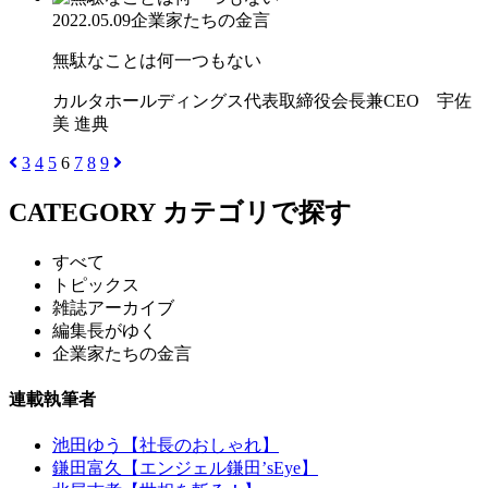
2022.05.09
企業家たちの金言
無駄なことは何一つもない
カルタホールディングス代表取締役会長兼CEO 宇佐
美 進典
3
4
5
6
7
8
9
CATEGORY
カテゴリで探す
すべて
トピックス
雑誌アーカイブ
編集長がゆく
企業家たちの金言
連載執筆者
池田ゆう【社長のおしゃれ】
鎌田富久【エンジェル鎌田’sEye】