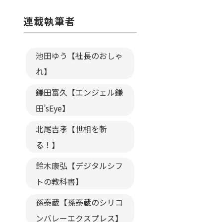
連載執筆者
池田ゆう【社長のおしゃ
れ】
鎌田富久【エンジェル鎌
田’sEye】
北尾吉孝【世相を斬
る！】
鈴木康弘【デジタルシフ
トの教科書】
孫泰蔵【孫泰蔵のシリコ
ンバレーエクスプレス】