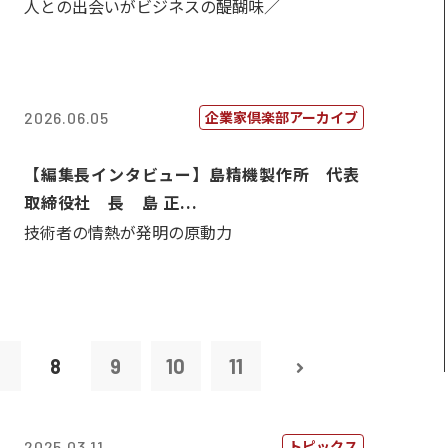
人との出会いがビジネスの醍醐味／
企業家倶楽部アーカイブ
2026.06.05
【編集長インタビュー】島精機製作所 代表
取締役社 長 島 正...
技術者の情熱が発明の原動力
7
8
9
10
11
トピックス
2025.03.11