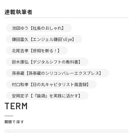
連載執筆者
池田ゆう【社長のおしゃれ】
鎌田富久【エンジェル鎌田’sEye】
北尾吉孝【世相を斬る！】
鈴木康弘【デジタルシフトの教科書】
孫泰蔵【孫泰蔵のシリコンバレーエクスプレス】
村口和孝【日の丸キャピタリスト風雲録】
安岡定子【『論語』を実践に活かす】
TERM
期間で探す