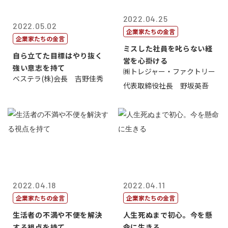
2022.04.25
2022.05.02
企業家たちの金言
企業家たちの金言
ミスした社員を叱らない経
自ら立てた目標はやり抜く
営を心掛ける
強い意志を持て
㈱トレジャー・ファクトリー
ベステラ(株)会長 吉野佳秀
代表取締役社長 野坂英吾
2022.04.18
2022.04.11
企業家たちの金言
企業家たちの金言
生活者の不満や不便を解決
人生死ぬまで初心。今を懸
する視点を持て
命に生きる