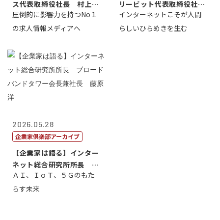
ス代表取締役社長 村上太
リービット代表取締役社長
圧倒的に影響力を持つNo１
インターネットこそが人間
一 氏
ＣＥＯ 石田...
の求人情報メディアへ
らしいひらめきを生む
2026.05.28
企業家倶楽部アーカイブ
【企業家は語る】インター
ネット総合研究所所長 ブ
ＡＩ、ＩｏＴ、５Ｇのもた
ロードバンド...
らす未来