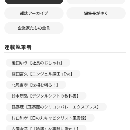
雑誌アーカイブ
編集長がゆく
企業家たちの金言
連載執筆者
池田ゆう【社長のおしゃれ】
鎌田富久【エンジェル鎌田’sEye】
北尾吉孝【世相を斬る！】
鈴木康弘【デジタルシフトの教科書】
孫泰蔵【孫泰蔵のシリコンバレーエクスプレス】
村口和孝【日の丸キャピタリスト風雲録】
安岡定子【『論語』を実践に活かす】