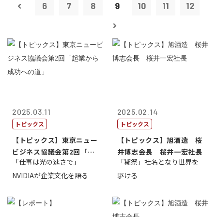
6
7
8
9
10
11
12
2025.03.11
2025.02.14
トピックス
トピックス
【トピックス】東京ニュー
【トピックス】旭酒造 桜
ビジネス協議会第2回「起
井博志会長 桜井一宏社長
「仕事は光の速さで」
「獺祭」社名となり世界を
業から成功へ...
NVIDIAが企業文化を語る
駆ける