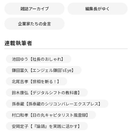
雑誌アーカイブ
編集長がゆく
企業家たちの金言
連載執筆者
池田ゆう【社長のおしゃれ】
鎌田富久【エンジェル鎌田’sEye】
北尾吉孝【世相を斬る！】
鈴木康弘【デジタルシフトの教科書】
孫泰蔵【孫泰蔵のシリコンバレーエクスプレス】
村口和孝【日の丸キャピタリスト風雲録】
安岡定子【『論語』を実践に活かす】