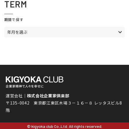
TERM
期間で探す
年月を選ぶ
運営会社｜
株式会社企業家倶楽部
〒135-0042 東京都江東区木場３－１６－８ レッタスビル8
階
© kigyoka club Co.,Ltd. All rights reserved.