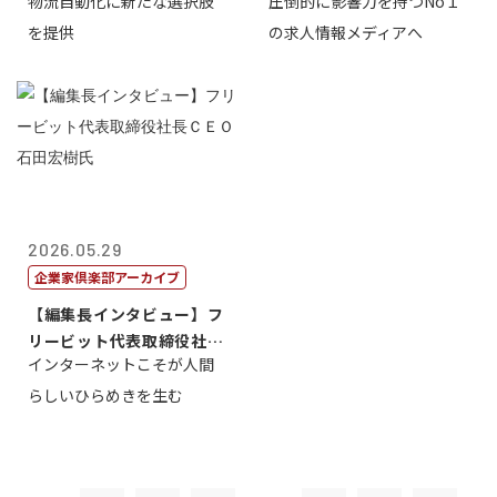
物流自動化に新たな選択肢
圧倒的に影響力を持つNo１
一 氏
を提供
の求人情報メディアへ
2026.05.29
企業家倶楽部アーカイブ
【編集長インタビュー】フ
リービット代表取締役社長
インターネットこそが人間
ＣＥＯ 石田...
らしいひらめきを生む