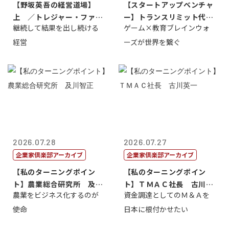
【野坂英吾の経営道場】
【スタートアップベンチャ
上 ／トレジャー・ファク
ー】トランスリミット代表
継続して結果を出し続ける
ゲーム×教育ブレインウォ
トリー社長野坂...
取締役社長 ...
経営
ーズが世界を繋ぐ
2026.07.28
2026.07.27
企業家倶楽部アーカイブ
企業家倶楽部アーカイブ
【私のターニングポイン
【私のターニングポイン
ト】農業総合研究所 及川
ト】ＴＭＡＣ社長 古川英
農業をビジネス化するのが
資金調達としてのＭ＆Ａを
智正
一
使命
日本に根付かせたい