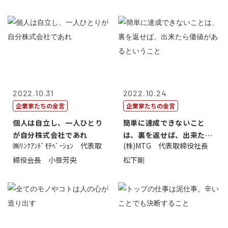
2022.10.31
2022.10.24
企業家たちの金言
企業家たちの金言
個人は自立し、一人ひとり
簡単に達成できないこと
が自分株式会社であれ
は、裏を返せば、出来たら
㈱ﾘﾝｸｱﾝﾄﾞﾓﾁﾍﾞｰｼｮﾝ 代表取
(株)MTG 代表取締役社長
価値があるとい...
締役会長 小笹芳央
松下剛