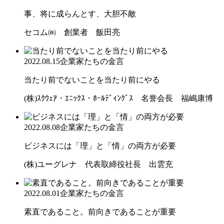
事、将に成らんとす、大胆不敵
セコム㈱ 創業者 飯田亮
2022.08.15
企業家たちの金言
当たり前でないことを当たり前にやる
(株)ｽｸｳｪｱ・ｴﾆｯｸｽ・ﾎｰﾙﾃﾞｨﾝｸﾞｽ 名誉会長 福嶋康博
2022.08.08
企業家たちの金言
ビジネスには「理」と「情」の両方が必要
(株)ユーグレナ 代表取締役社長 出雲充
2022.08.01
企業家たちの金言
素直であること。前向きであることが重要