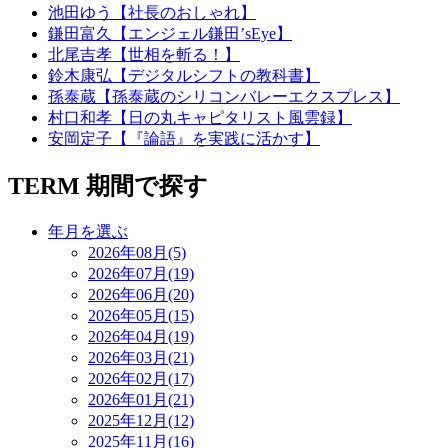
池田ゆう【社長のおしゃれ】
鎌田富久【エンジェル鎌田’sEye】
北尾吉孝【世相を斬る！】
鈴木康弘【デジタルシフトの教科書】
孫泰蔵【孫泰蔵のシリコンバレーエクスプレス】
村口和孝【日の丸キャピタリスト風雲録】
安岡定子【『論語』を実践に活かす】
TERM
期間で探す
年月を選ぶ
2026年08月(5)
2026年07月(19)
2026年06月(20)
2026年05月(15)
2026年04月(19)
2026年03月(21)
2026年02月(17)
2026年01月(21)
2025年12月(12)
2025年11月(16)