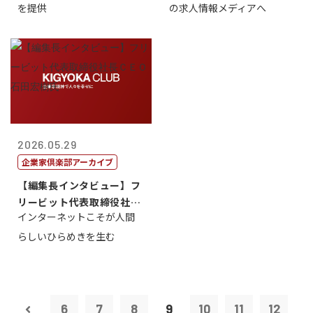
を提供
の求人情報メディアへ
2026.05.29
企業家倶楽部アーカイブ
【編集長インタビュー】フ
リービット代表取締役社長
インターネットこそが人間
ＣＥＯ 石田...
らしいひらめきを生む
6
7
8
9
10
11
12