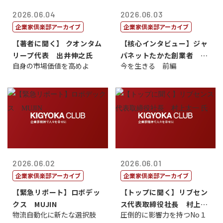
2026.06.04
2026.06.03
企業家倶楽部アーカイブ
企業家倶楽部アーカイブ
【著者に聞く】 クオンタム
【核心インタビュー】ジャ
リープ代表 出井伸之氏
パネットたかた創業者 髙
自身の市場価値を高めよ
今を生きる 前編
田 明氏
2026.06.02
2026.06.01
企業家倶楽部アーカイブ
企業家倶楽部アーカイブ
【緊急リポート】ロボデッ
【トップに聞く】リブセン
クス MUJIN
ス代表取締役社長 村上太
物流自動化に新たな選択肢
圧倒的に影響力を持つNo１
一 氏