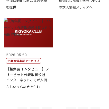
物流自動化に新たな選択肢
圧倒的に影響力を持つNo１
一 氏
を提供
の求人情報メディアへ
2026.05.29
企業家倶楽部アーカイブ
【編集長インタビュー】フ
リービット代表取締役社長
インターネットこそが人間
ＣＥＯ 石田...
らしいひらめきを生む