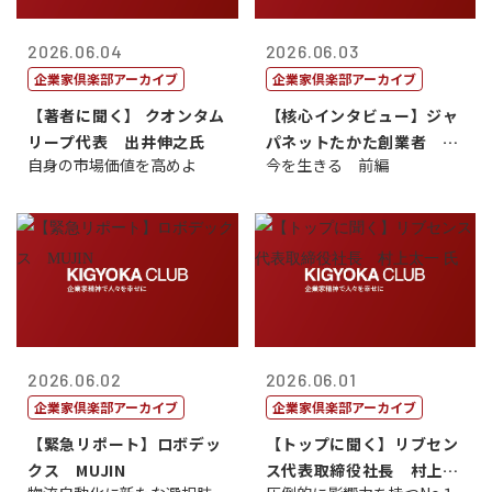
2026.06.04
2026.06.03
企業家倶楽部アーカイブ
企業家倶楽部アーカイブ
【著者に聞く】 クオンタム
【核心インタビュー】ジャ
リープ代表 出井伸之氏
パネットたかた創業者 髙
自身の市場価値を高めよ
今を生きる 前編
田 明氏
2026.06.02
2026.06.01
企業家倶楽部アーカイブ
企業家倶楽部アーカイブ
【緊急リポート】ロボデッ
【トップに聞く】リブセン
クス MUJIN
ス代表取締役社長 村上太