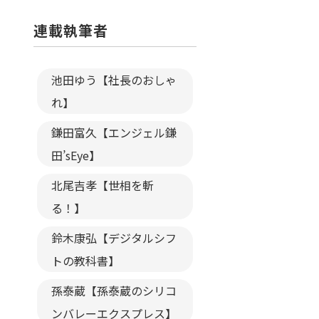
連載執筆者
池田ゆう【社長のおしゃ
れ】
鎌田富久【エンジェル鎌
田’sEye】
北尾吉孝【世相を斬
る！】
鈴木康弘【デジタルシフ
トの教科書】
孫泰蔵【孫泰蔵のシリコ
ンバレーエクスプレス】