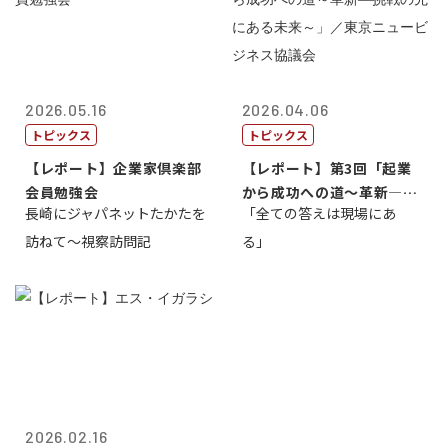
2026.05.16
2026.04.06
トピックス
トピックス
【レポート】企業家倶楽部
【レポート】第3回「起業
会員勉強会
から成功への道～革新―挑
長崎にジャパネットたかたを
「全ての答えは現場にあ
戦の先にある...
訪ねて～視察訪問記
る」
2026.02.16