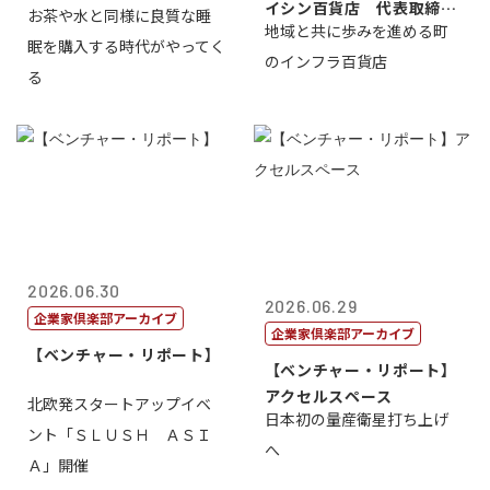
イシン百貨店 代表取締役
お茶や水と同様に良質な睡
地域と共に歩みを進める町
社長 西山 ...
眠を購入する時代がやってく
のインフラ百貨店
る
2026.06.30
2026.06.29
企業家倶楽部アーカイブ
企業家倶楽部アーカイブ
【ベンチャー・リポート】
【ベンチャー・リポート】
アクセルスペース
北欧発スタートアップイベ
日本初の量産衛星打ち上げ
ント「ＳＬＵＳＨ ＡＳＩ
へ
Ａ」開催