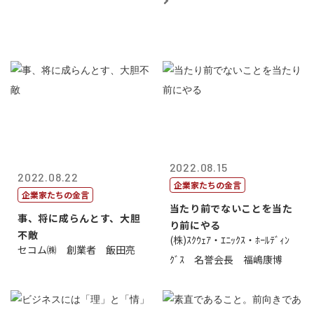
2022.08.15
2022.08.22
企業家たちの金言
企業家たちの金言
当たり前でないことを当た
事、将に成らんとす、大胆
り前にやる
不敵
(株)ｽｸｳｪｱ・ｴﾆｯｸｽ・ﾎｰﾙﾃﾞｨﾝ
セコム㈱ 創業者 飯田亮
ｸﾞｽ 名誉会長 福嶋康博