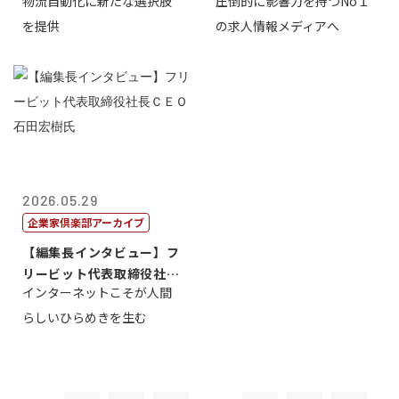
物流自動化に新たな選択肢
圧倒的に影響力を持つNo１
一 氏
を提供
の求人情報メディアへ
2026.05.29
企業家倶楽部アーカイブ
【編集長インタビュー】フ
リービット代表取締役社長
インターネットこそが人間
ＣＥＯ 石田...
らしいひらめきを生む