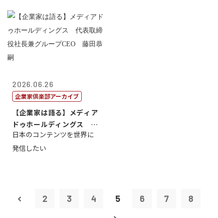
2026.06.26
企業家倶楽部アーカイブ
【企業家は語る】メディア
ドゥホールディングス 代
日本のコンテンツを世界に
表取締役社長...
発信したい
2
3
4
5
6
7
8