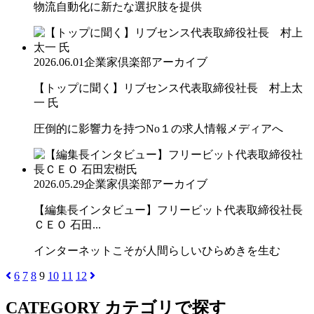
物流自動化に新たな選択肢を提供
2026.06.01
企業家倶楽部アーカイブ
【トップに聞く】リブセンス代表取締役社長 村上太
一 氏
圧倒的に影響力を持つNo１の求人情報メディアへ
2026.05.29
企業家倶楽部アーカイブ
【編集長インタビュー】フリービット代表取締役社長
ＣＥＯ 石田...
インターネットこそが人間らしいひらめきを生む
6
7
8
9
10
11
12
CATEGORY
カテゴリで探す