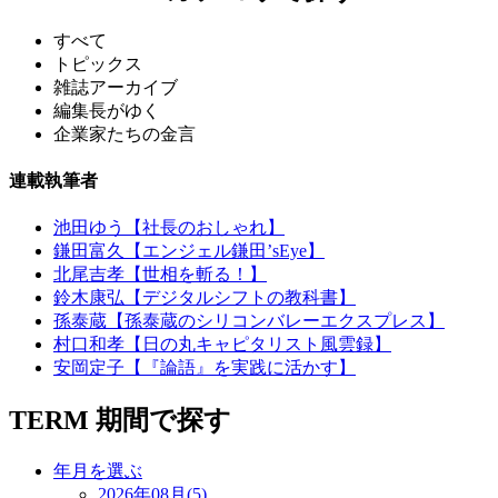
すべて
トピックス
雑誌アーカイブ
編集長がゆく
企業家たちの金言
連載執筆者
池田ゆう【社長のおしゃれ】
鎌田富久【エンジェル鎌田’sEye】
北尾吉孝【世相を斬る！】
鈴木康弘【デジタルシフトの教科書】
孫泰蔵【孫泰蔵のシリコンバレーエクスプレス】
村口和孝【日の丸キャピタリスト風雲録】
安岡定子【『論語』を実践に活かす】
TERM
期間で探す
年月を選ぶ
2026年08月(5)