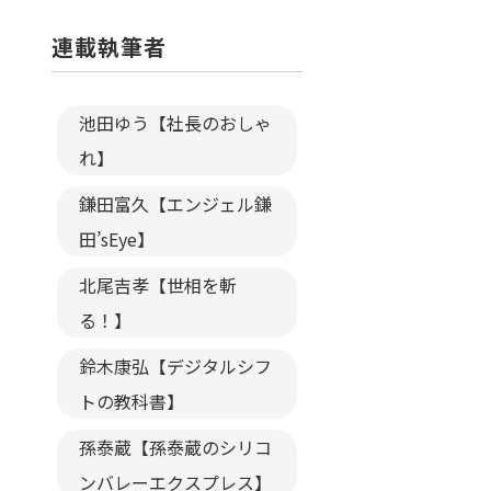
連載執筆者
池田ゆう【社長のおしゃ
れ】
鎌田富久【エンジェル鎌
田’sEye】
北尾吉孝【世相を斬
る！】
鈴木康弘【デジタルシフ
トの教科書】
孫泰蔵【孫泰蔵のシリコ
ンバレーエクスプレス】