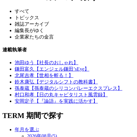
すべて
トピックス
雑誌アーカイブ
編集長がゆく
企業家たちの金言
連載執筆者
池田ゆう【社長のおしゃれ】
鎌田富久【エンジェル鎌田’sEye】
北尾吉孝【世相を斬る！】
鈴木康弘【デジタルシフトの教科書】
孫泰蔵【孫泰蔵のシリコンバレーエクスプレス】
村口和孝【日の丸キャピタリスト風雲録】
安岡定子【『論語』を実践に活かす】
TERM
期間で探す
年月を選ぶ
2026年08月(5)