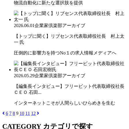
物流自動化に新たな選択肢を提供
2026.06.01
企業家倶楽部アーカイブ
【トップに聞く】リブセンス代表取締役社長 村上太
一 氏
圧倒的に影響力を持つNo１の求人情報メディアへ
2026.05.29
企業家倶楽部アーカイブ
【編集長インタビュー】フリービット代表取締役社長
ＣＥＯ 石田...
インターネットこそが人間らしいひらめきを生む
6
7
8
9
10
11
12
CATEGORY
カテゴリで探す