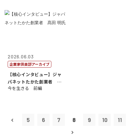
2026.06.03
企業家倶楽部アーカイブ
【核心インタビュー】ジャ
パネットたかた創業者 髙
今を生きる 前編
田 明氏
5
6
7
8
9
10
11