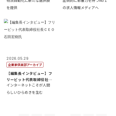
物流自動化に新たな選択肢
圧倒的に影響力を持つNo１
一 氏
を提供
の求人情報メディアへ
2026.05.29
企業家倶楽部アーカイブ
【編集長インタビュー】フ
リービット代表取締役社長
インターネットこそが人間
ＣＥＯ 石田...
らしいひらめきを生む