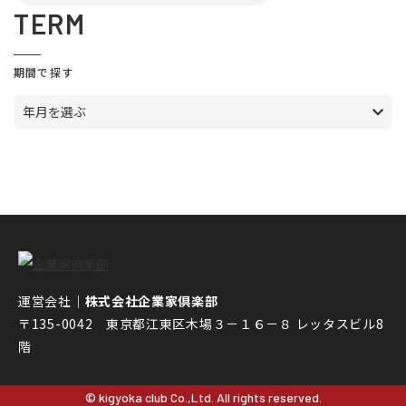
TERM
期間で探す
年月を選ぶ
運営会社｜
株式会社企業家倶楽部
〒135-0042 東京都江東区木場３－１６－８ レッタスビル8
階
© kigyoka club Co.,Ltd. All rights reserved.