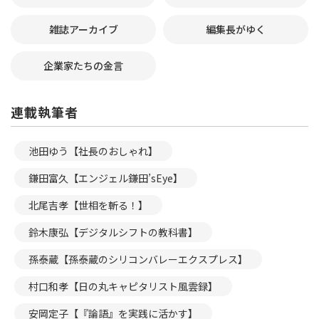
雑誌アーカイブ
編集長がゆく
企業家たちの金言
連載執筆者
池田ゆう【社長のおしゃれ】
鎌田富久【エンジェル鎌田’sEye】
北尾吉孝【世相を斬る！】
鈴木康弘【デジタルシフトの教科書】
孫泰蔵【孫泰蔵のシリコンバレーエクスプレス】
村口和孝【日の丸キャピタリスト風雲録】
安岡定子【『論語』を実践に活かす】