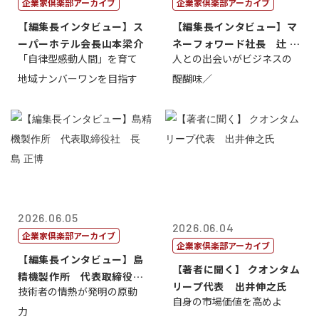
企業家倶楽部アーカイブ
企業家倶楽部アーカイブ
【編集長インタビュー】ス
【編集長インタビュー】マ
ーパーホテル会長山本梁介
ネーフォワード社長 辻 庸
「自律型感動人間」を育て
人との出会いがビジネスの
介
地域ナンバーワンを目指す
醍醐味／
2026.06.05
2026.06.04
企業家倶楽部アーカイブ
企業家倶楽部アーカイブ
【編集長インタビュー】島
【著者に聞く】 クオンタム
精機製作所 代表取締役
リープ代表 出井伸之氏
技術者の情熱が発明の原動
社 長 島 正...
自身の市場価値を高めよ
力