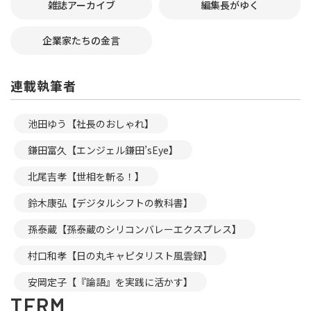
雑誌アーカイブ
編集長がゆく
企業家たちの金言
連載執筆者
池田ゆう【社長のおしゃれ】
鎌田富久【エンジェル鎌田’sEye】
北尾吉孝【世相を斬る！】
鈴木康弘【デジタルシフトの教科書】
孫泰蔵【孫泰蔵のシリコンバレーエクスプレス】
村口和孝【日の丸キャピタリスト風雲録】
安岡定子【『論語』を実践に活かす】
TERM