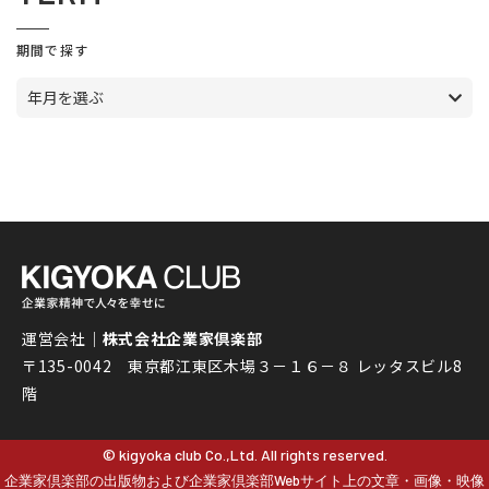
期間で探す
年月を選ぶ
運営会社｜
株式会社企業家倶楽部
〒135-0042 東京都江東区木場３－１６－８ レッタスビル8
階
© kigyoka club Co.,Ltd. All rights reserved.
企業家倶楽部の出版物および企業家倶楽部Webサイト上の文章・画像・映像