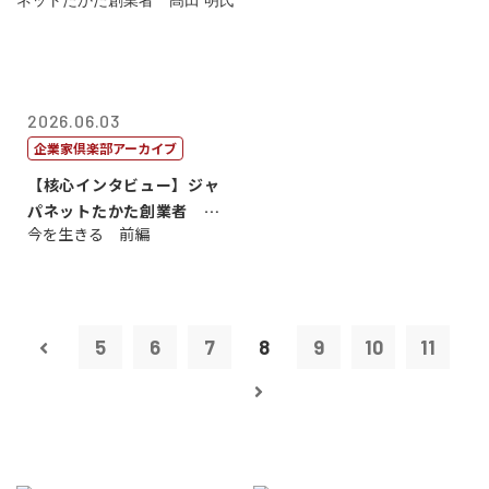
2026.06.03
企業家倶楽部アーカイブ
【核心インタビュー】ジャ
パネットたかた創業者 髙
今を生きる 前編
田 明氏
5
6
7
8
9
10
11