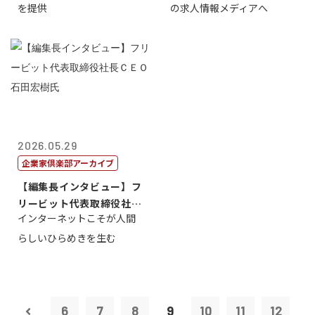
を提供
の求人情報メディアへ
2026.05.29
企業家倶楽部アーカイブ
【編集長インタビュー】フ
リービット代表取締役社長
インターネットこそが人間
ＣＥＯ 石田...
らしいひらめきを生む
6
7
8
9
10
11
12