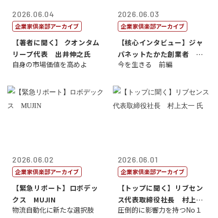
2026.06.04
2026.06.03
企業家倶楽部アーカイブ
企業家倶楽部アーカイブ
【著者に聞く】 クオンタム
【核心インタビュー】ジャ
リープ代表 出井伸之氏
パネットたかた創業者 髙
自身の市場価値を高めよ
今を生きる 前編
田 明氏
2026.06.02
2026.06.01
企業家倶楽部アーカイブ
企業家倶楽部アーカイブ
【緊急リポート】ロボデッ
【トップに聞く】リブセン
クス MUJIN
ス代表取締役社長 村上太
物流自動化に新たな選択肢
圧倒的に影響力を持つNo１
一 氏