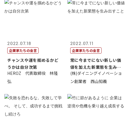
2022.07.18
2022.07.11
企業家たちの金言
企業家たちの金言
チャンスや運を掴めるかど
常に今までにない新しい価
うかは自分次第
値を加えた新業態を生み出
HEROZ 代表取締役 林隆
(株)ダイニングイノベーショ
すこと
弘
ン創業者 西山知義