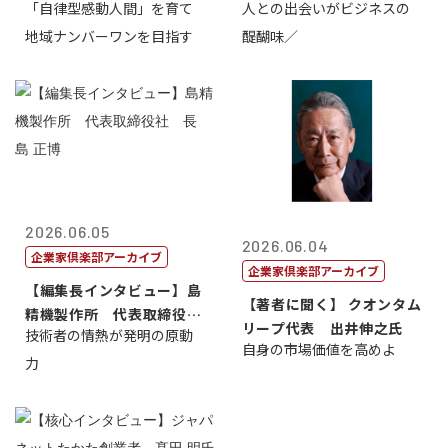
「自律型感動人間」を育て
人との出会いがビジネスの
介
地域ナンバーワンを目指す
醍醐味／
2026.06.05
2026.06.04
企業家倶楽部アーカイブ
企業家倶楽部アーカイブ
【編集長インタビュー】島
【著者に聞く】 クオンタム
精機製作所 代表取締役
リープ代表 出井伸之氏
技術者の情熱が発明の原動
社 長 島 正...
自身の市場価値を高めよ
力