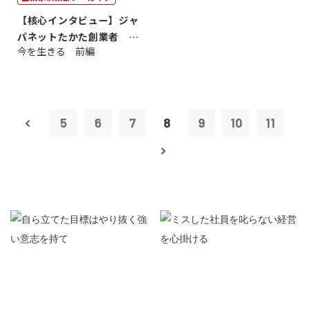
【核心インタビュー】ジャ
パネットたかた創業者 髙
今を生きる 前編
田 明氏
5
6
7
8
9
10
11