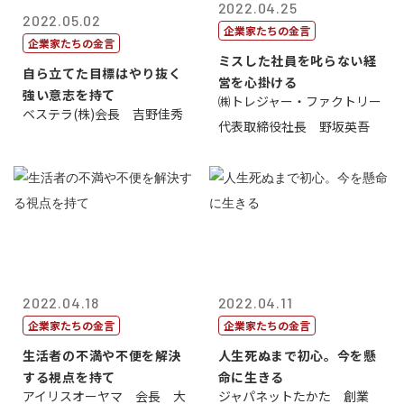
2022.04.25
2022.05.02
企業家たちの金言
企業家たちの金言
ミスした社員を叱らない経
自ら立てた目標はやり抜く
営を心掛ける
強い意志を持て
㈱トレジャー・ファクトリー
ベステラ(株)会長 吉野佳秀
代表取締役社長 野坂英吾
2022.04.18
2022.04.11
企業家たちの金言
企業家たちの金言
生活者の不満や不便を解決
人生死ぬまで初心。今を懸
する視点を持て
命に生きる
アイリスオーヤマ 会長 大
ジャパネットたかた 創業