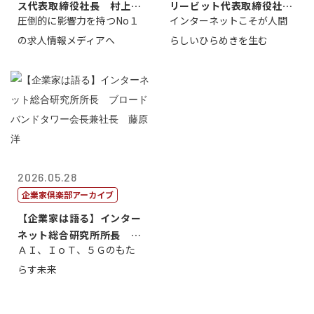
ス代表取締役社長 村上太
リービット代表取締役社長
圧倒的に影響力を持つNo１
インターネットこそが人間
一 氏
ＣＥＯ 石田...
の求人情報メディアへ
らしいひらめきを生む
2026.05.28
企業家倶楽部アーカイブ
【企業家は語る】インター
ネット総合研究所所長 ブ
ＡＩ、ＩｏＴ、５Ｇのもた
ロードバンド...
らす未来