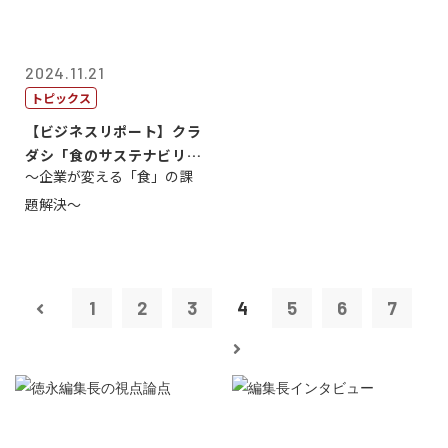
2024.11.21
トピックス
【ビジネスリポート】クラ
ダシ「食のサステナビリテ
～企業が変える「食」の課
ィ共創・協働...
題解決～
1
2
3
4
5
6
7