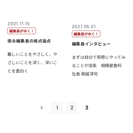
2021.11.15
2021.05.01
編集長がゆく！
編集長がゆく！
徳永編集長の視点論点
編集長インタビュー
難しいことをやさしく、や
まずは自分で実際にやってみ
さしいことを深く、深いこ
ることが信条 相模屋食料
とを面白く
社長 鳥越淳司
1
2
3