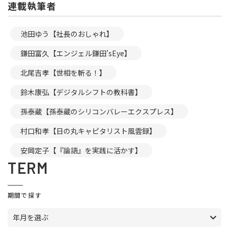
連載執筆者
池田ゆう【社長のおしゃれ】
鎌田富久【エンジェル鎌田’sEye】
北尾吉孝【世相を斬る！】
鈴木康弘【デジタルシフトの教科書】
孫泰蔵【孫泰蔵のシリコンバレーエクスプレス】
村口和孝【日の丸キャピタリスト風雲録】
安岡定子【『論語』を実践に活かす】
TERM
期間で探す
年月を選ぶ