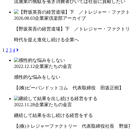
流通業の無駄を省き消費者ひいては社会に貢献したい
2026.08.03
企業家倶楽部アーカイブ
【野坂英吾の経営道場】下 ／トレジャー・ファクトリー
時代を捉え進化し続ける企業へ
1
2
3
4
2022.12.12
企業家たちの金言
感性的な悩みをしない
【(株)ピーバンドットコム 代表取締役 田坂正樹】
2022.11.28
企業家たちの金言
継続して結果を出し続ける経営をする
【(株)トレジャーファクトリー 代表取締役社長 野坂