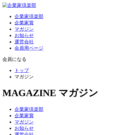
企業家倶楽部
企業家賞
マガジン
お知らせ
運営会社
会員用ページ
会員になる
トップ
マガジン
MAGAZINE
マガジン
企業家倶楽部
企業家賞
マガジン
お知らせ
運営会社