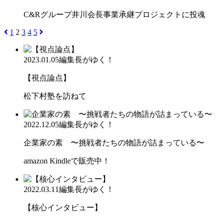
C&Rグループ井川会長事業承継プロジェクトに投魂
1
2
3
4
5
2023.01.05
編集長がゆく！
【視点論点】
松下村塾を訪ねて
2022.12.05
編集長がゆく！
企業家の素 〜挑戦者たちの物語が詰まっている〜
amazon Kindleで販売中！
2022.03.11
編集長がゆく！
【核心インタビュー】