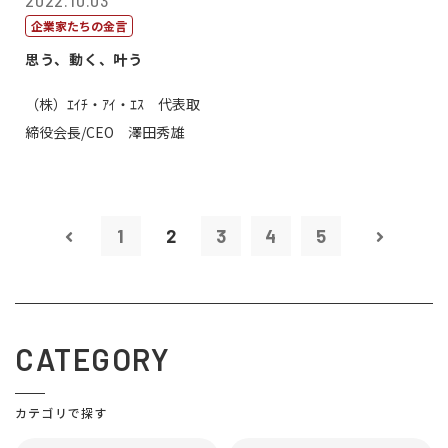
2022.10.03
企業家たちの金言
思う、動く、叶う
（株）ｴｲﾁ・ｱｲ・ｴｽ 代表取
締役会長/CEO 澤田秀雄
1
2
3
4
5
CATEGORY
カテゴリで探す