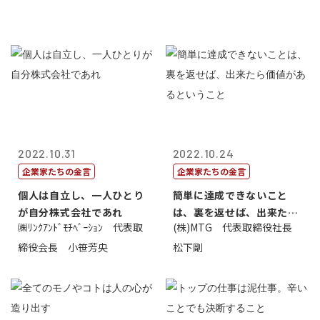
2022.10.31
2022.10.24
企業家たちの金言
企業家たちの金言
個人は自立し、一人ひとり
簡単に達成できないこと
が自分株式会社であれ
は、裏を返せば、出来たら
㈱ﾘﾝｸｱﾝﾄﾞﾓﾁﾍﾞｰｼｮﾝ 代表取
(株)MTG 代表取締役社長
価値があるとい...
締役会長 小笹芳央
松下剛