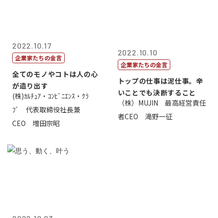
2022.10.17
2022.10.10
企業家たちの金言
企業家たちの金言
全てのモノやコトは人の心
トップの仕事は泥仕事。辛
が造り出す
いことでも決断すること
(株)ｶﾙﾁｭｱ・ｺﾝﾋﾞﾆｴﾝｽ・ｸﾗ
（株）MUJIN 最高経営責任
ﾌﾞ 代表取締役社長兼
者CEO 滝野一征
CEO 増田宗昭