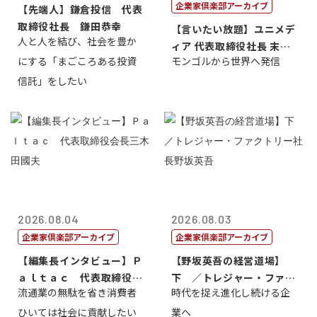
企業家倶楽部アーカイブ
【先端人】鎌倉投信 代表
取締役社長 鎌田恭幸
【言いたい放題】ユニメデ
人と人を結び、社会を豊か
ィア 代表取締役社長 末田
にする「まごころある投資
モンゴルから世界へ発信
真
信託」をしたい
2026.08.04
2026.08.03
企業家倶楽部アーカイブ
企業家倶楽部アーカイブ
【編集長インタビュー】Ｐ
【野坂英吾の経営道場】
ａｌｔａｃ 代表取締役会
下 ／トレジャー・ファク
流通業の無駄を省き消費者
時代を捉え進化し続ける企
長三木田國夫
トリー社長野坂...
ひいては社会に貢献したい
業へ