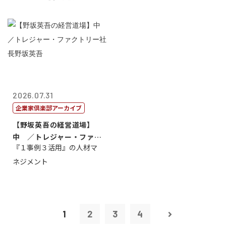
2026.07.31
企業家倶楽部アーカイブ
【野坂英吾の経営道場】
中 ／トレジャー・ファク
『１事例３活用』の人材マ
トリー社長野坂...
ネジメント
1
2
3
4