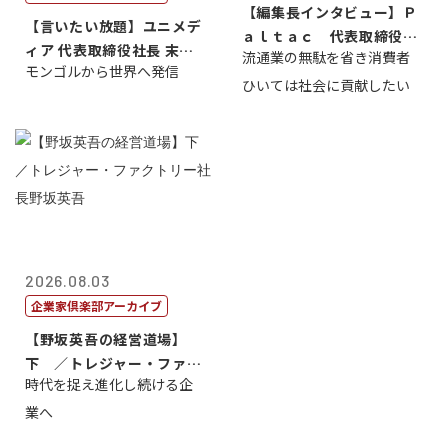
【編集長インタビュー】Ｐ
【言いたい放題】ユニメデ
ａｌｔａｃ 代表取締役会
ィア 代表取締役社長 末田
流通業の無駄を省き消費者
長三木田國夫
モンゴルから世界へ発信
真
ひいては社会に貢献したい
2026.08.03
企業家倶楽部アーカイブ
【野坂英吾の経営道場】
下 ／トレジャー・ファク
時代を捉え進化し続ける企
トリー社長野坂...
業へ