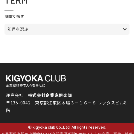
TERM
期間で探す
年月を選ぶ
運営会社｜
株式会社企業家倶楽部
〒135-0042 東京都江東区木場３－１６－８ レッタスビル8
階
© kigyoka club Co.,Ltd. All rights reserved.