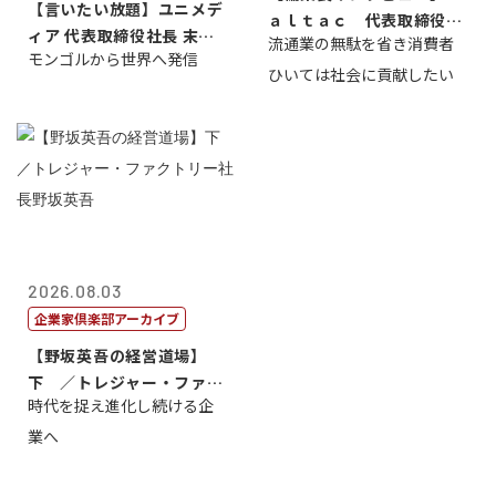
【言いたい放題】ユニメデ
ａｌｔａｃ 代表取締役会
ィア 代表取締役社長 末田
流通業の無駄を省き消費者
長三木田國夫
モンゴルから世界へ発信
真
ひいては社会に貢献したい
2026.08.03
企業家倶楽部アーカイブ
【野坂英吾の経営道場】
下 ／トレジャー・ファク
時代を捉え進化し続ける企
トリー社長野坂...
業へ