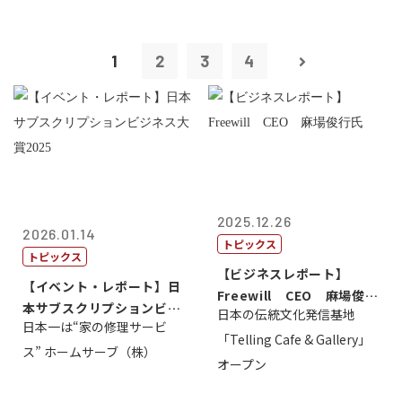
1
2
3
4
2025.12.26
2026.01.14
トピックス
トピックス
【ビジネスレポート】
【イベント・レポート】日
Freewill CEO 麻場俊行
本サブスクリプションビジ
日本の伝統文化発信基地
氏
日本一は“家の修理サービ
ネス大賞20...
「Telling Cafe & Gallery」
ス” ホームサーブ（株）
オープン