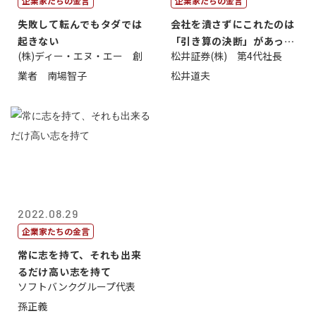
企業家たちの金言
企業家たちの金言
失敗して転んでもタダでは
会社を潰さずにこれたのは
起きない
「引き算の決断」があった
(株)ディー・エヌ・エー 創
松井証券(株) 第4代社長
から
業者 南場智子
松井道夫
2022.08.29
企業家たちの金言
常に志を持て、それも出来
るだけ高い志を持て
ソフトバンクグループ代表
孫正義