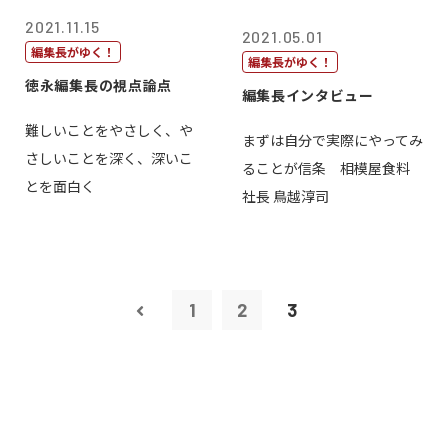
2021.11.15
2021.05.01
編集長がゆく！
編集長がゆく！
徳永編集長の視点論点
編集長インタビュー
難しいことをやさしく、や
まずは自分で実際にやってみ
さしいことを深く、深いこ
ることが信条 相模屋食料
とを面白く
社長 鳥越淳司
1
2
3