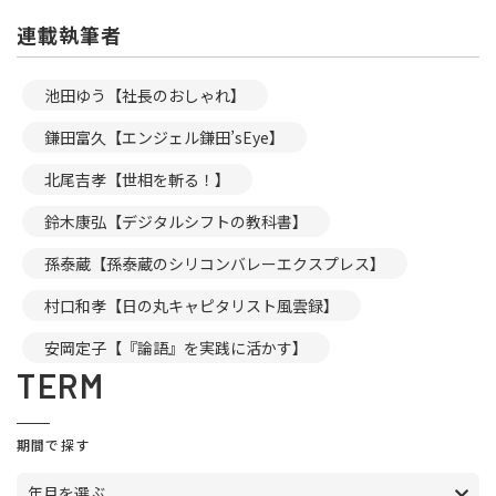
連載執筆者
池田ゆう【社長のおしゃれ】
鎌田富久【エンジェル鎌田’sEye】
北尾吉孝【世相を斬る！】
鈴木康弘【デジタルシフトの教科書】
孫泰蔵【孫泰蔵のシリコンバレーエクスプレス】
村口和孝【日の丸キャピタリスト風雲録】
安岡定子【『論語』を実践に活かす】
TERM
期間で探す
年月を選ぶ