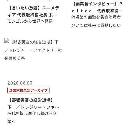
【編集長インタビュー】Ｐ
【言いたい放題】ユニメデ
ａｌｔａｃ 代表取締役会
ィア 代表取締役社長 末田
流通業の無駄を省き消費者
長三木田國夫
モンゴルから世界へ発信
真
ひいては社会に貢献したい
2026.08.03
企業家倶楽部アーカイブ
【野坂英吾の経営道場】
下 ／トレジャー・ファク
時代を捉え進化し続ける企
トリー社長野坂...
業へ