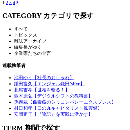
1
2
3
4
CATEGORY
カテゴリで探す
すべて
トピックス
雑誌アーカイブ
編集長がゆく
企業家たちの金言
連載執筆者
池田ゆう【社長のおしゃれ】
鎌田富久【エンジェル鎌田’sEye】
北尾吉孝【世相を斬る！】
鈴木康弘【デジタルシフトの教科書】
孫泰蔵【孫泰蔵のシリコンバレーエクスプレス】
村口和孝【日の丸キャピタリスト風雲録】
安岡定子【『論語』を実践に活かす】
TERM
期間で探す