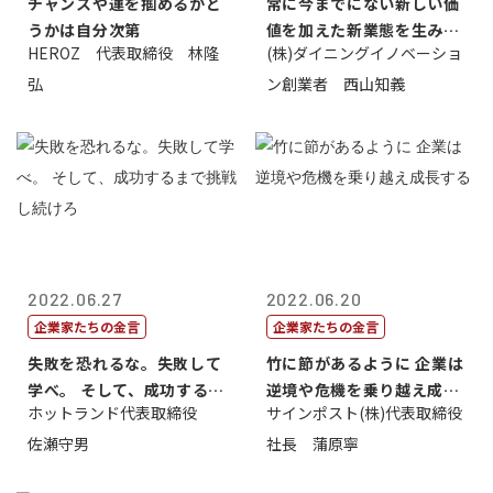
チャンスや運を掴めるかど
常に今までにない新しい価
うかは自分次第
値を加えた新業態を生み出
HEROZ 代表取締役 林隆
(株)ダイニングイノベーショ
すこと
弘
ン創業者 西山知義
2022.06.27
2022.06.20
企業家たちの金言
企業家たちの金言
失敗を恐れるな。失敗して
竹に節があるように 企業は
学べ。 そして、成功するま
逆境や危機を乗り越え成長
ホットランド代表取締役
サインポスト(株)代表取締役
で挑戦し続...
する
佐瀬守男
社長 蒲原寧