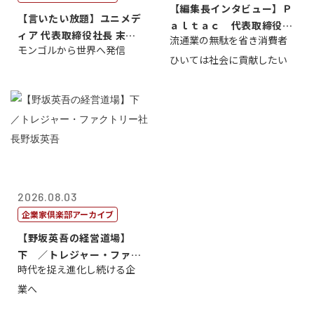
【編集長インタビュー】Ｐ
【言いたい放題】ユニメデ
ａｌｔａｃ 代表取締役会
ィア 代表取締役社長 末田
流通業の無駄を省き消費者
長三木田國夫
モンゴルから世界へ発信
真
ひいては社会に貢献したい
2026.08.03
企業家倶楽部アーカイブ
【野坂英吾の経営道場】
下 ／トレジャー・ファク
時代を捉え進化し続ける企
トリー社長野坂...
業へ