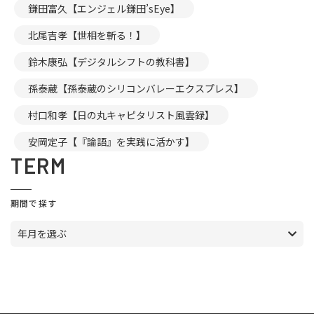
鎌田富久【エンジェル鎌田’sEye】
北尾吉孝【世相を斬る！】
鈴木康弘【デジタルシフトの教科書】
孫泰蔵【孫泰蔵のシリコンバレーエクスプレス】
村口和孝【日の丸キャピタリスト風雲録】
安岡定子【『論語』を実践に活かす】
TERM
期間で探す
年月を選ぶ