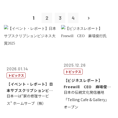
1
2
3
4
2025.12.26
2026.01.14
トピックス
トピックス
【ビジネスレポート】
【イベント・レポート】日
Freewill CEO 麻場俊行
本サブスクリプションビジ
日本の伝統文化発信基地
氏
日本一は“家の修理サービ
ネス大賞20...
「Telling Cafe & Gallery」
ス” ホームサーブ（株）
オープン