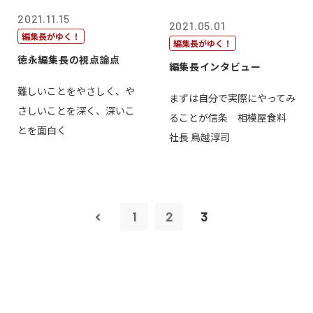
2021.11.15
2021.05.01
編集長がゆく！
編集長がゆく！
徳永編集長の視点論点
編集長インタビュー
難しいことをやさしく、や
まずは自分で実際にやってみ
さしいことを深く、深いこ
ることが信条 相模屋食料
とを面白く
社長 鳥越淳司
1
2
3