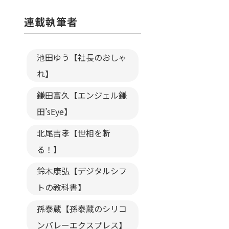
連載執筆者
池田ゆう【社長のおしゃ
れ】
鎌田富久【エンジェル鎌
田’sEye】
北尾吉孝【世相を斬
る！】
鈴木康弘【デジタルシフ
トの教科書】
孫泰蔵【孫泰蔵のシリコ
ンバレーエクスプレス】