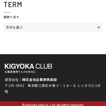
TERM
期間で探す
年月を選ぶ
運営会社｜
株式会社企業家倶楽部
〒135-0042 東京都江東区木場３－１６－８ レッタスビル8
階
© kigyoka club Co.,Ltd. All rights reserved.