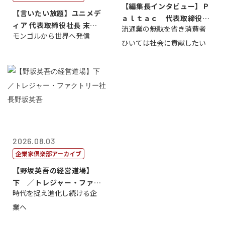
【編集長インタビュー】Ｐ
【言いたい放題】ユニメデ
ａｌｔａｃ 代表取締役会
ィア 代表取締役社長 末田
流通業の無駄を省き消費者
長三木田國夫
モンゴルから世界へ発信
真
ひいては社会に貢献したい
2026.08.03
企業家倶楽部アーカイブ
【野坂英吾の経営道場】
下 ／トレジャー・ファク
時代を捉え進化し続ける企
トリー社長野坂...
業へ