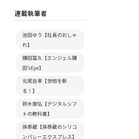
連載執筆者
池田ゆう【社長のおしゃ
れ】
鎌田富久【エンジェル鎌
田’sEye】
北尾吉孝【世相を斬
る！】
鈴木康弘【デジタルシフ
トの教科書】
孫泰蔵【孫泰蔵のシリコ
ンバレーエクスプレス】