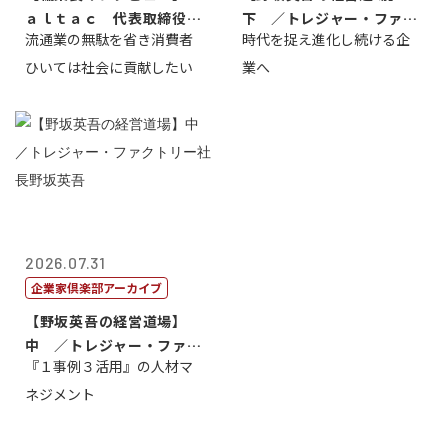
ａｌｔａｃ 代表取締役会
下 ／トレジャー・ファク
流通業の無駄を省き消費者
時代を捉え進化し続ける企
長三木田國夫
トリー社長野坂...
ひいては社会に貢献したい
業へ
2026.07.31
企業家倶楽部アーカイブ
【野坂英吾の経営道場】
中 ／トレジャー・ファク
『１事例３活用』の人材マ
トリー社長野坂...
ネジメント