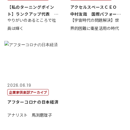
【私のターニングポイン
アクセルスペースＣＥＯ
ト】ランクアップ代表 岩
中村友哉 国際パフォーマ
やりがいのあるところで社
【宇宙時代の問題解決】世
崎裕美子
ンス研究所代...
員は輝く
界的困難に衛星活用の時代
2026.06.19
企業家倶楽部アーカイブ
アフターコロナの日本経済
アナリスト 馬渕磨理子