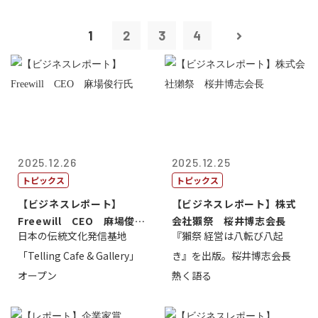
1
2
3
4
2025.12.26
2025.12.25
トピックス
トピックス
【ビジネスレポート】
【ビジネスレポート】株式
Freewill CEO 麻場俊行
会社獺祭 桜井博志会長
日本の伝統文化発信基地
『獺祭 経営は八転び八起
氏
「Telling Cafe & Gallery」
き』を出版。桜井博志会長
オープン
熱く語る