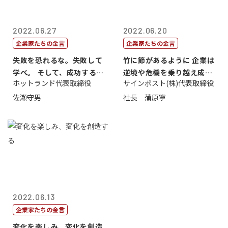
2022.06.27
2022.06.20
企業家たちの金言
企業家たちの金言
失敗を恐れるな。失敗して
竹に節があるように 企業は
学べ。 そして、成功するま
逆境や危機を乗り越え成長
ホットランド代表取締役
サインポスト(株)代表取締役
で挑戦し続...
する
佐瀬守男
社長 蒲原寧
2022.06.13
企業家たちの金言
変化を楽しみ、変化を創造