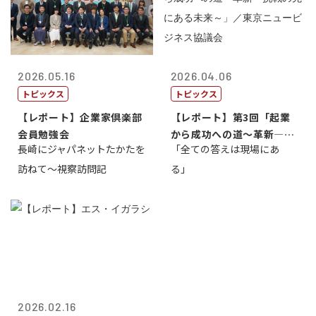
2026.05.16
2026.04.06
トピックス
トピックス
【レポート】企業家倶楽部
【レポート】第3回「起業
会員勉強会
から成功への道～革新―挑
長崎にジャパネットたかたを
「全ての答えは現場にあ
戦の先にある...
訪ねて～視察訪問記
る」
2026.02.16