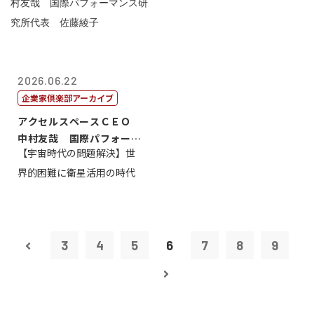
2026.06.22
企業家倶楽部アーカイブ
アクセルスペースＣＥＯ
中村友哉 国際パフォーマ
【宇宙時代の問題解決】世
ンス研究所代...
界的困難に衛星活用の時代
3
4
5
6
7
8
9