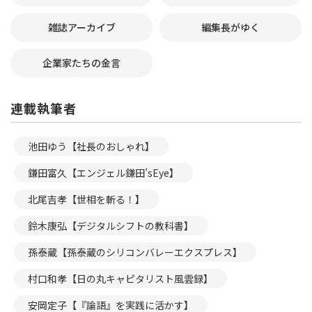
雑誌アーカイブ
編集長がゆく
企業家たちの金言
連載執筆者
池田ゆう【社長のおしゃれ】
鎌田富久【エンジェル鎌田’sEye】
北尾吉孝【世相を斬る！】
鈴木康弘【デジタルシフトの教科書】
孫泰蔵【孫泰蔵のシリコンバレーエクスプレス】
村口和孝【日の丸キャピタリスト風雲録】
安岡定子【『論語』を実践に活かす】