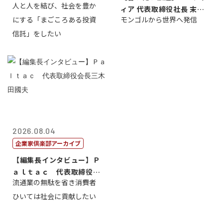
人と人を結び、社会を豊か
ィア 代表取締役社長 末田
にする「まごころある投資
モンゴルから世界へ発信
真
信託」をしたい
2026.08.04
企業家倶楽部アーカイブ
【編集長インタビュー】Ｐ
ａｌｔａｃ 代表取締役会
流通業の無駄を省き消費者
長三木田國夫
ひいては社会に貢献したい