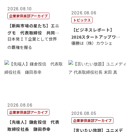
2026.08.10
2026.08.06
企業家倶楽部アーカイブ
トピックス
【新興市場の星たち】エニ
【ビジネスレポート】
グモ 代表取締役 共同最
2026スタートアップワー
日本発ＩＴ企業として世界
高経営責任者...
優勝は（株）カウシェ
ルドカップ東京
の覇権を握る
2026.08.06
企業家倶楽部アーカイブ
2026.08.05
企業家倶楽部アーカイブ
【先端人】鎌倉投信 代表
取締役社長 鎌田恭幸
【言いたい放題】ユニメデ