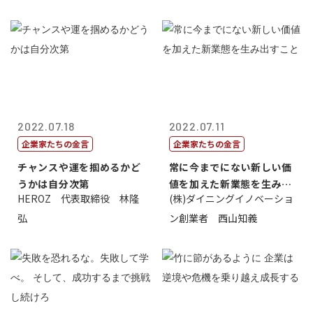
2022.07.18
2022.07.11
企業家たちの金言
企業家たちの金言
チャンスや運を掴めるかど
常に今までにない新しい価
うかは自分次第
値を加えた新業態を生み出
HEROZ 代表取締役 林隆
(株)ダイニングイノベーショ
すこと
弘
ン創業者 西山知義