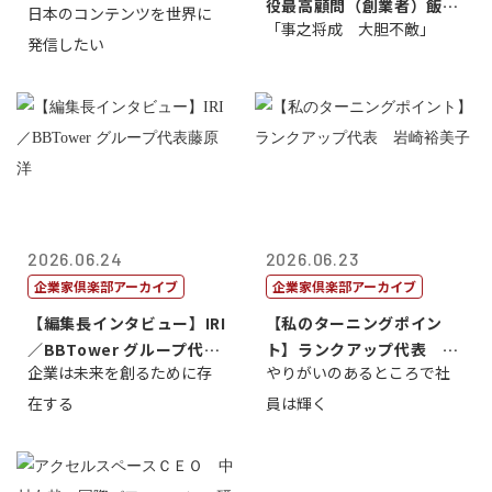
役最高顧問（創業者）飯田
日本のコンテンツを世界に
表取締役社長...
「事之将成 大胆不敵」
亮
発信したい
2026.06.24
2026.06.23
企業家倶楽部アーカイブ
企業家倶楽部アーカイブ
【編集長インタビュー】IRI
【私のターニングポイン
／BBTower グループ代表
ト】ランクアップ代表 岩
企業は未来を創るために存
やりがいのあるところで社
藤...
崎裕美子
在する
員は輝く