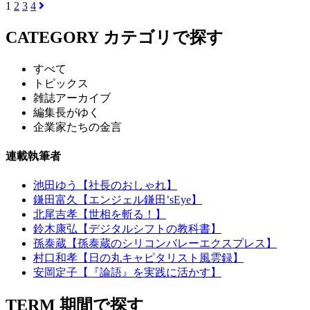
1
2
3
4
CATEGORY
カテゴリで探す
すべて
トピックス
雑誌アーカイブ
編集長がゆく
企業家たちの金言
連載執筆者
池田ゆう【社長のおしゃれ】
鎌田富久【エンジェル鎌田’sEye】
北尾吉孝【世相を斬る！】
鈴木康弘【デジタルシフトの教科書】
孫泰蔵【孫泰蔵のシリコンバレーエクスプレス】
村口和孝【日の丸キャピタリスト風雲録】
安岡定子【『論語』を実践に活かす】
TERM
期間で探す