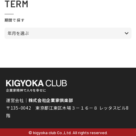
TERM
期間で探す
年月を選ぶ
運営会社｜
株式会社企業家倶楽部
〒135-0042 東京都江東区木場３－１６－８ レッタスビル8
階
© kigyoka club Co.,Ltd. All rights reserved.