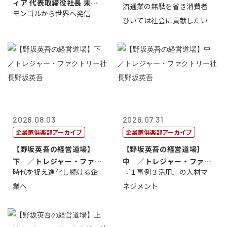
ィア 代表取締役社長 末田
流通業の無駄を省き消費者
長三木田國夫
モンゴルから世界へ発信
真
ひいては社会に貢献したい
2026.08.03
2026.07.31
企業家倶楽部アーカイブ
企業家倶楽部アーカイブ
【野坂英吾の経営道場】
【野坂英吾の経営道場】
下 ／トレジャー・ファク
中 ／トレジャー・ファク
時代を捉え進化し続ける企
『１事例３活用』の人材マ
トリー社長野坂...
トリー社長野坂...
業へ
ネジメント