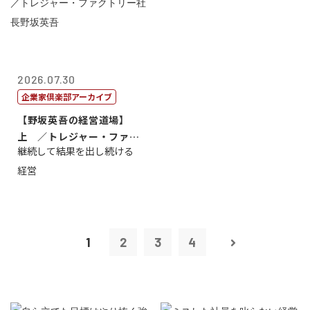
2026.07.30
企業家倶楽部アーカイブ
【野坂英吾の経営道場】
上 ／トレジャー・ファク
継続して結果を出し続ける
トリー社長野坂...
経営
1
2
3
4