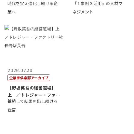
時代を捉え進化し続ける企
『１事例３活用』の人材マ
トリー社長野坂...
トリー社長野坂...
業へ
ネジメント
2026.07.30
企業家倶楽部アーカイブ
【野坂英吾の経営道場】
上 ／トレジャー・ファク
継続して結果を出し続ける
トリー社長野坂...
経営