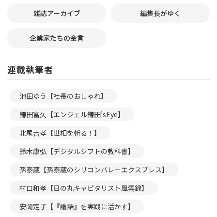
雑誌アーカイブ
編集長がゆく
企業家たちの金言
連載執筆者
池田ゆう【社長のおしゃれ】
鎌田富久【エンジェル鎌田’sEye】
北尾吉孝【世相を斬る！】
鈴木康弘【デジタルシフトの教科書】
孫泰蔵【孫泰蔵のシリコンバレーエクスプレス】
村口和孝【日の丸キャピタリスト風雲録】
安岡定子【『論語』を実践に活かす】