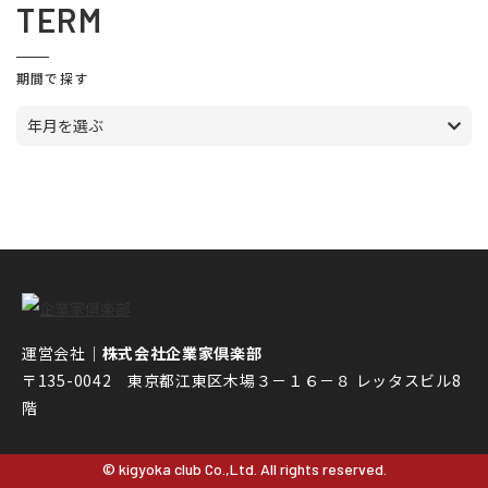
TERM
期間で探す
年月を選ぶ
運営会社｜
株式会社企業家倶楽部
〒135-0042 東京都江東区木場３－１６－８ レッタスビル8
階
© kigyoka club Co.,Ltd. All rights reserved.