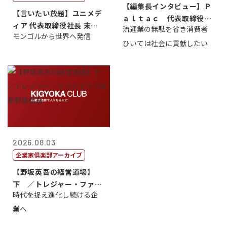
【編集長インタビュー】Ｐ
【言いたい放題】ユニメデ
ａｌｔａｃ 代表取締役会
ィア 代表取締役社長 末田
流通業の無駄を省き消費者
長三木田國夫
モンゴルから世界へ発信
真
ひいては社会に貢献したい
2026.08.03
企業家倶楽部アーカイブ
【野坂英吾の経営道場】
下 ／トレジャー・ファク
時代を捉え進化し続ける企
トリー社長野坂...
業へ