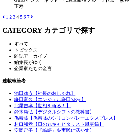
GMOインターネット 代表取締役グループ代表 熊谷
正寿
1
2
3
4
5
6
7
CATEGORY
カテゴリで探す
すべて
トピックス
雑誌アーカイブ
編集長がゆく
企業家たちの金言
連載執筆者
池田ゆう【社長のおしゃれ】
鎌田富久【エンジェル鎌田’sEye】
北尾吉孝【世相を斬る！】
鈴木康弘【デジタルシフトの教科書】
孫泰蔵【孫泰蔵のシリコンバレーエクスプレス】
村口和孝【日の丸キャピタリスト風雲録】
安岡定子【『論語』を実践に活かす】