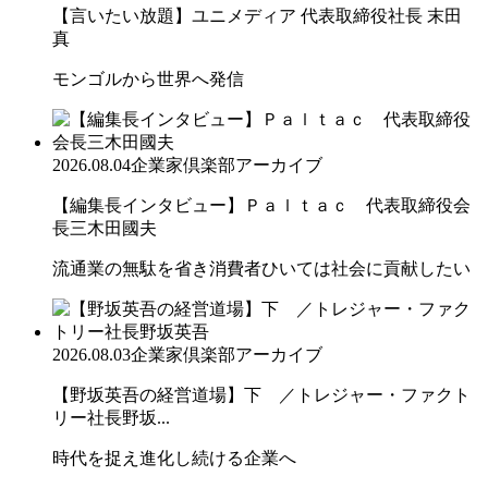
【言いたい放題】ユニメディア 代表取締役社長 末田
真
モンゴルから世界へ発信
2026.08.04
企業家倶楽部アーカイブ
【編集長インタビュー】Ｐａｌｔａｃ 代表取締役会
長三木田國夫
流通業の無駄を省き消費者ひいては社会に貢献したい
2026.08.03
企業家倶楽部アーカイブ
【野坂英吾の経営道場】下 ／トレジャー・ファクト
リー社長野坂...
時代を捉え進化し続ける企業へ