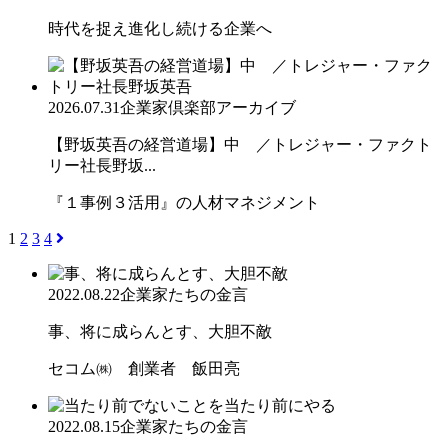
時代を捉え進化し続ける企業へ
2026.07.31
企業家倶楽部アーカイブ
【野坂英吾の経営道場】中 ／トレジャー・ファクト
リー社長野坂...
『１事例３活用』の人材マネジメント
1
2
3
4
2022.08.22
企業家たちの金言
事、将に成らんとす、大胆不敵
セコム㈱ 創業者 飯田亮
2022.08.15
企業家たちの金言