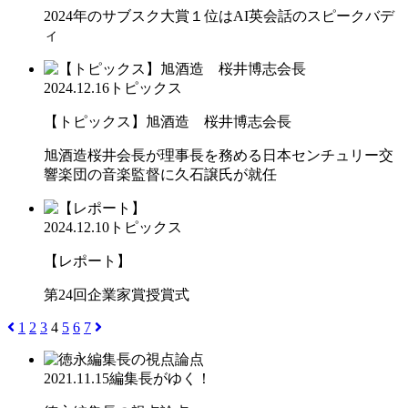
2024年のサブスク大賞１位はAI英会話のスピークバデ
ィ
2024.12.16
トピックス
【トピックス】旭酒造 桜井博志会長
旭酒造桜井会長が理事長を務める日本センチュリー交
響楽団の音楽監督に久石譲氏が就任
2024.12.10
トピックス
【レポート】
第24回企業家賞授賞式
1
2
3
4
5
6
7
2021.11.15
編集長がゆく！