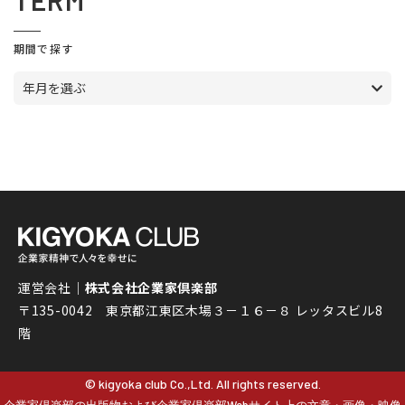
TERM
期間で探す
年月を選ぶ
運営会社｜
株式会社企業家倶楽部
〒135-0042 東京都江東区木場３－１６－８ レッタスビル8
階
© kigyoka club Co.,Ltd. All rights reserved.