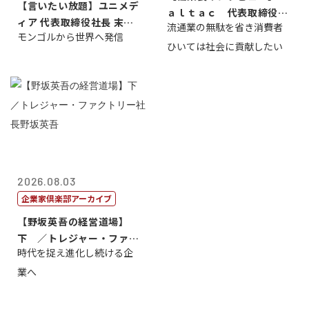
【言いたい放題】ユニメデ
ａｌｔａｃ 代表取締役会
ィア 代表取締役社長 末田
流通業の無駄を省き消費者
長三木田國夫
モンゴルから世界へ発信
真
ひいては社会に貢献したい
2026.08.03
企業家倶楽部アーカイブ
【野坂英吾の経営道場】
下 ／トレジャー・ファク
時代を捉え進化し続ける企
トリー社長野坂...
業へ