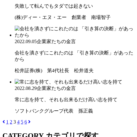
失敗して転んでもタダでは起きない
(株)ディー・エヌ・エー 創業者 南場智子
2022.09.05
企業家たちの金言
会社を潰さずにこれたのは 「引き算の決断」があった
から
松井証券(株) 第4代社長 松井道夫
2022.08.29
企業家たちの金言
常に志を持て、それも出来るだけ高い志を持て
ソフトバンクグループ代表 孫正義
1
2
3
4
5
6
CATEGORY
カテゴリで探す