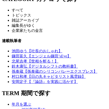
すべて
トピックス
雑誌アーカイブ
編集長がゆく
企業家たちの金言
連載執筆者
池田ゆう【社長のおしゃれ】
鎌田富久【エンジェル鎌田’sEye】
北尾吉孝【世相を斬る！】
鈴木康弘【デジタルシフトの教科書】
孫泰蔵【孫泰蔵のシリコンバレーエクスプレス】
村口和孝【日の丸キャピタリスト風雲録】
安岡定子【『論語』を実践に活かす】
TERM
期間で探す
年月を選ぶ