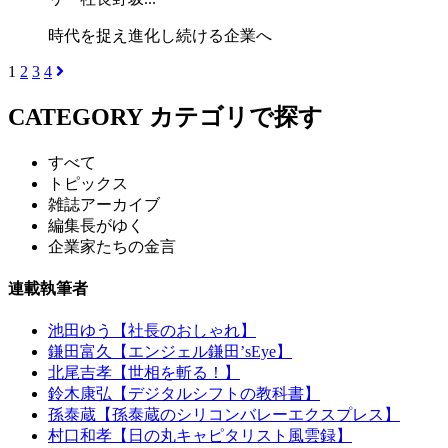
時代を捉え進化し続ける企業へ
1
2
3
4
CATEGORY
カテゴリで探す
すべて
トピックス
雑誌アーカイブ
編集長がゆく
企業家たちの金言
連載執筆者
池田ゆう【社長のおしゃれ】
鎌田富久【エンジェル鎌田’sEye】
北尾吉孝【世相を斬る！】
鈴木康弘【デジタルシフトの教科書】
孫泰蔵【孫泰蔵のシリコンバレーエクスプレス】
村口和孝【日の丸キャピタリスト風雲録】