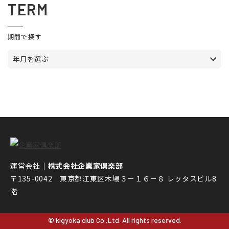
TERM
期間で探す
年月を選ぶ
運営会社｜
株式会社企業家倶楽部
〒135-0042 東京都江東区木場３－１６－８ レッタスビル8
階
© kigyoka club Co.,Ltd. All rights reserved.