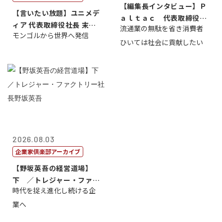
【編集長インタビュー】Ｐ
【言いたい放題】ユニメデ
ａｌｔａｃ 代表取締役会
ィア 代表取締役社長 末田
流通業の無駄を省き消費者
長三木田國夫
モンゴルから世界へ発信
真
ひいては社会に貢献したい
2026.08.03
企業家倶楽部アーカイブ
【野坂英吾の経営道場】
下 ／トレジャー・ファク
時代を捉え進化し続ける企
トリー社長野坂...
業へ