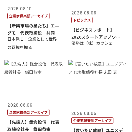
2026.08.10
2026.08.06
企業家倶楽部アーカイブ
トピックス
【新興市場の星たち】エニ
【ビジネスレポート】
グモ 代表取締役 共同最
2026スタートアップワー
日本発ＩＴ企業として世界
高経営責任者...
優勝は（株）カウシェ
ルドカップ東京
の覇権を握る
2026.08.06
企業家倶楽部アーカイブ
2026.08.05
企業家倶楽部アーカイブ
【先端人】鎌倉投信 代表
取締役社長 鎌田恭幸
【言いたい放題】ユニメデ