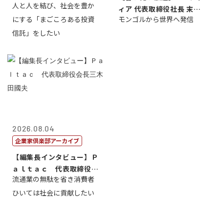
人と人を結び、社会を豊か
ィア 代表取締役社長 末田
にする「まごころある投資
モンゴルから世界へ発信
真
信託」をしたい
2026.08.04
企業家倶楽部アーカイブ
【編集長インタビュー】Ｐ
ａｌｔａｃ 代表取締役会
流通業の無駄を省き消費者
長三木田國夫
ひいては社会に貢献したい