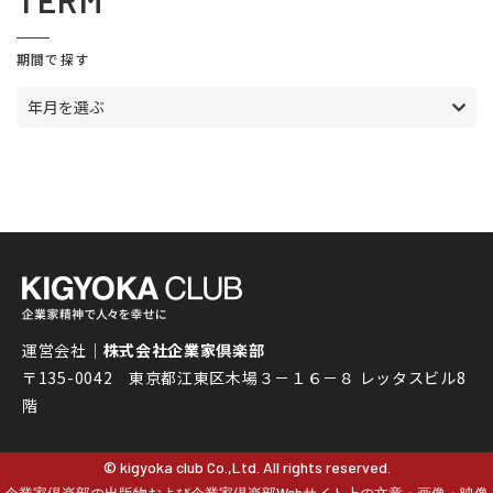
TERM
期間で探す
年月を選ぶ
運営会社｜
株式会社企業家倶楽部
〒135-0042 東京都江東区木場３－１６－８ レッタスビル8
階
© kigyoka club Co.,Ltd. All rights reserved.