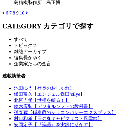
島精機製作所 島正博
6
7
8
9
10
CATEGORY
カテゴリで探す
すべて
トピックス
雑誌アーカイブ
編集長がゆく
企業家たちの金言
連載執筆者
池田ゆう【社長のおしゃれ】
鎌田富久【エンジェル鎌田’sEye】
北尾吉孝【世相を斬る！】
鈴木康弘【デジタルシフトの教科書】
孫泰蔵【孫泰蔵のシリコンバレーエクスプレス】
村口和孝【日の丸キャピタリスト風雲録】
安岡定子【『論語』を実践に活かす】