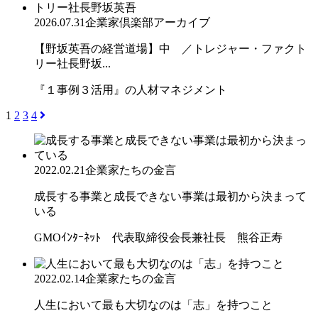
2026.07.31
企業家倶楽部アーカイブ
【野坂英吾の経営道場】中 ／トレジャー・ファクト
リー社長野坂...
『１事例３活用』の人材マネジメント
1
2
3
4
2022.02.21
企業家たちの金言
成長する事業と成長できない事業は最初から決まって
いる
GMOｲﾝﾀｰﾈｯﾄ 代表取締役会長兼社長 熊谷正寿
2022.02.14
企業家たちの金言
人生において最も大切なのは「志」を持つこと