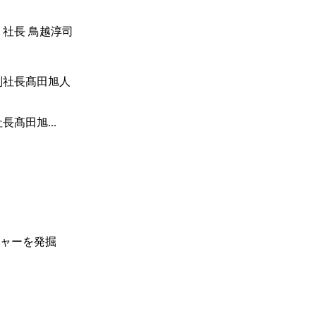
 社長 鳥越淳司
髙田旭...
ャーを発掘