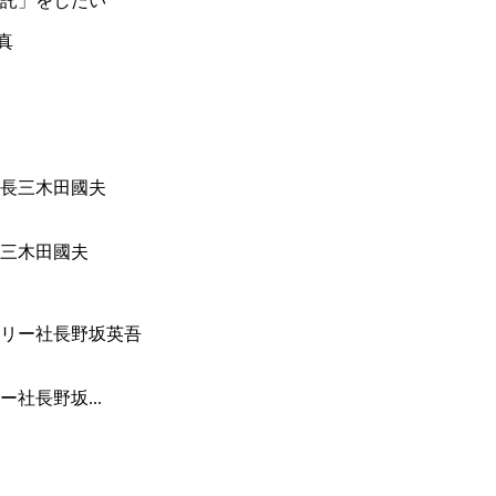
託」をしたい
三木田國夫
社長野坂...