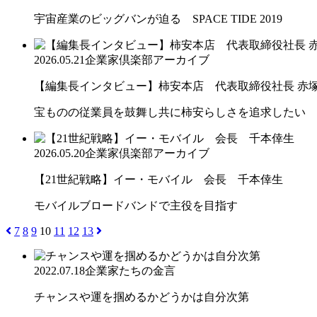
宇宙産業のビッグバンが迫る SPACE TIDE 2019
2026.05.21
企業家倶楽部アーカイブ
【編集長インタビュー】柿安本店 代表取締役社長 赤
宝ものの従業員を鼓舞し共に柿安らしさを追求したい
2026.05.20
企業家倶楽部アーカイブ
【21世紀戦略】イー・モバイル 会長 千本倖生
モバイルブロードバンドで主役を目指す
7
8
9
10
11
12
13
2022.07.18
企業家たちの金言
チャンスや運を掴めるかどうかは自分次第