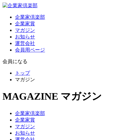
企業家倶楽部
企業家賞
マガジン
お知らせ
運営会社
会員用ページ
会員になる
トップ
マガジン
MAGAZINE
マガジン
企業家倶楽部
企業家賞
マガジン
お知らせ
運営会社