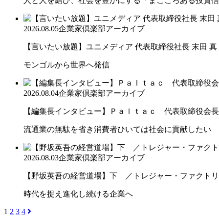
人と人を結び、社会を豊かにする「まごころある投資信
2026.08.05
企業家倶楽部アーカイブ
【言いたい放題】ユニメディア 代表取締役社長 末田 真
モンゴルから世界へ発信
2026.08.04
企業家倶楽部アーカイブ
【編集長インタビュー】Ｐａｌｔａｃ 代表取締役会長
流通業の無駄を省き消費者ひいては社会に貢献したい
2026.08.03
企業家倶楽部アーカイブ
【野坂英吾の経営道場】下 ／トレジャー・ファクトリー
時代を捉え進化し続ける企業へ
1
2
3
4