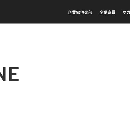
企業家倶楽部
企業家賞
マ
NE