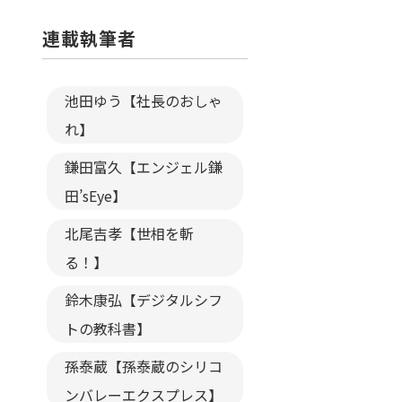
連載執筆者
池田ゆう【社長のおしゃ
れ】
鎌田富久【エンジェル鎌
田’sEye】
北尾吉孝【世相を斬
る！】
鈴木康弘【デジタルシフ
トの教科書】
孫泰蔵【孫泰蔵のシリコ
ンバレーエクスプレス】