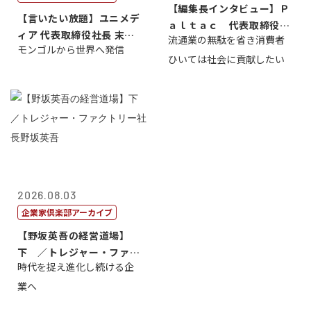
【編集長インタビュー】Ｐ
【言いたい放題】ユニメデ
ａｌｔａｃ 代表取締役会
ィア 代表取締役社長 末田
流通業の無駄を省き消費者
長三木田國夫
モンゴルから世界へ発信
真
ひいては社会に貢献したい
2026.08.03
企業家倶楽部アーカイブ
【野坂英吾の経営道場】
下 ／トレジャー・ファク
時代を捉え進化し続ける企
トリー社長野坂...
業へ