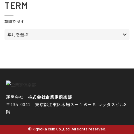
TERM
期間で探す
年月を選ぶ
運営会社｜
株式会社企業家倶楽部
〒135-0042 東京都江東区木場３－１６－８ レッタスビル8
階
© kigyoka club Co.,Ltd. All rights reserved.