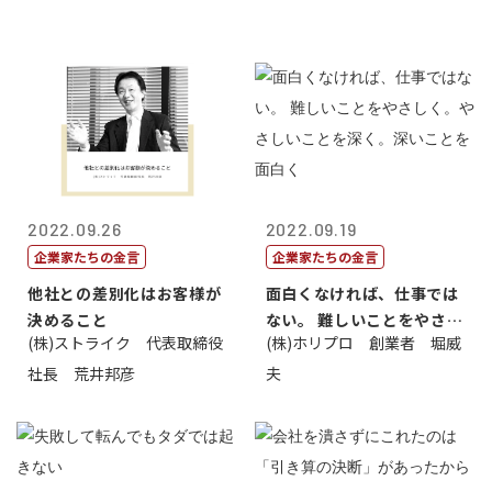
2022.09.26
2022.09.19
企業家たちの金言
企業家たちの金言
他社との差別化はお客様が
面白くなければ、仕事では
決めること
ない。 難しいことをやさし
(株)ストライク 代表取締役
(株)ホリプロ 創業者 堀威
く。やさし...
社長 荒井邦彦
夫