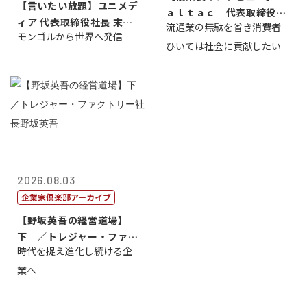
【言いたい放題】ユニメデ
ａｌｔａｃ 代表取締役会
ィア 代表取締役社長 末田
流通業の無駄を省き消費者
長三木田國夫
モンゴルから世界へ発信
真
ひいては社会に貢献したい
2026.08.03
企業家倶楽部アーカイブ
【野坂英吾の経営道場】
下 ／トレジャー・ファク
時代を捉え進化し続ける企
トリー社長野坂...
業へ