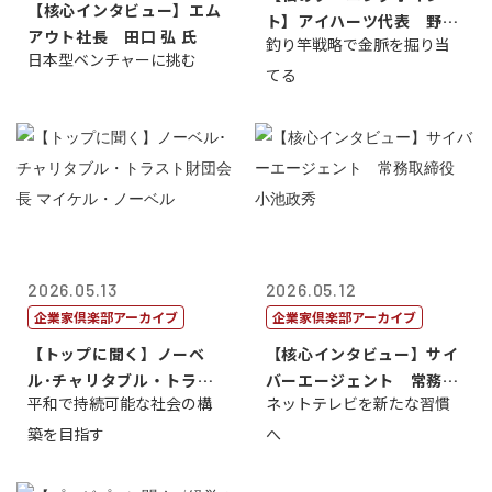
【核心インタビュー】エム
ト】アイハーツ代表 野田
アウト社長 田口 弘 氏
釣り竿戦略で金脈を掘り当
憲史
日本型ベンチャーに挑む
てる
2026.05.13
2026.05.12
企業家倶楽部アーカイブ
企業家倶楽部アーカイブ
【トップに聞く】ノーベ
【核心インタビュー】サイ
ル･チャリタブル・トラス
バーエージェント 常務取
平和で持続可能な社会の構
ネットテレビを新たな習慣
ト財団会長 マ...
締役 小池政...
築を目指す
へ