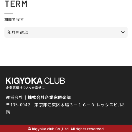
TERM
期間で探す
年月を選ぶ
運営会社｜
株式会社企業家倶楽部
〒135-0042 東京都江東区木場３－１６－８ レッタスビル8
階
© kigyoka club Co.,Ltd. All rights reserved.