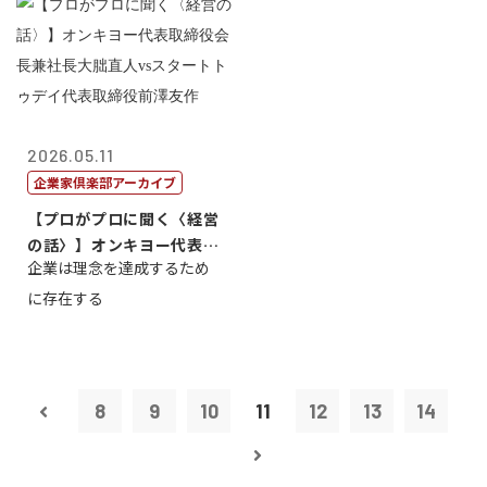
2026.05.11
企業家倶楽部アーカイブ
【プロがプロに聞く〈経営
の話〉】オンキヨー代表取
企業は理念を達成するため
締役会長兼社...
に存在する
8
9
10
11
12
13
14