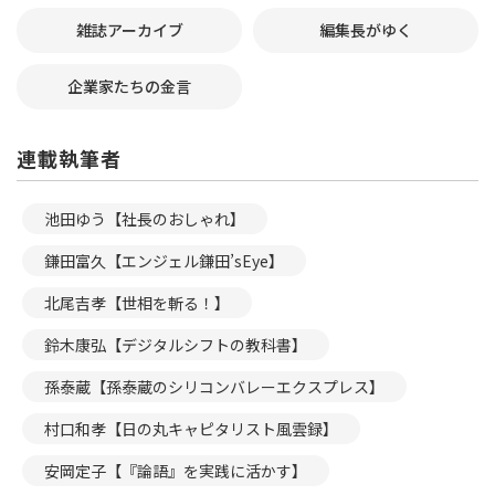
雑誌アーカイブ
編集長がゆく
企業家たちの金言
連載執筆者
池田ゆう【社長のおしゃれ】
鎌田富久【エンジェル鎌田’sEye】
北尾吉孝【世相を斬る！】
鈴木康弘【デジタルシフトの教科書】
孫泰蔵【孫泰蔵のシリコンバレーエクスプレス】
村口和孝【日の丸キャピタリスト風雲録】
安岡定子【『論語』を実践に活かす】