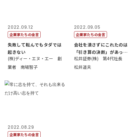
2022.09.12
2022.09.05
企業家たちの金言
企業家たちの金言
失敗して転んでもタダでは
会社を潰さずにこれたのは
起きない
「引き算の決断」があった
(株)ディー・エヌ・エー 創
松井証券(株) 第4代社長
から
業者 南場智子
松井道夫
2022.08.29
企業家たちの金言