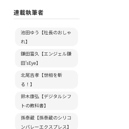
連載執筆者
池田ゆう【社長のおしゃ
れ】
鎌田富久【エンジェル鎌
田’sEye】
北尾吉孝【世相を斬
る！】
鈴木康弘【デジタルシフ
トの教科書】
孫泰蔵【孫泰蔵のシリコ
ンバレーエクスプレス】