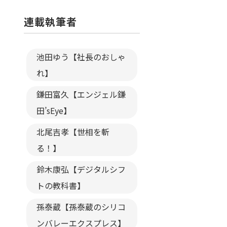
連載執筆者
池田ゆう【社長のおしゃ
れ】
鎌田富久【エンジェル鎌
田’sEye】
北尾吉孝【世相を斬
る！】
鈴木康弘【デジタルシフ
トの教科書】
孫泰蔵【孫泰蔵のシリコ
ンバレーエクスプレス】