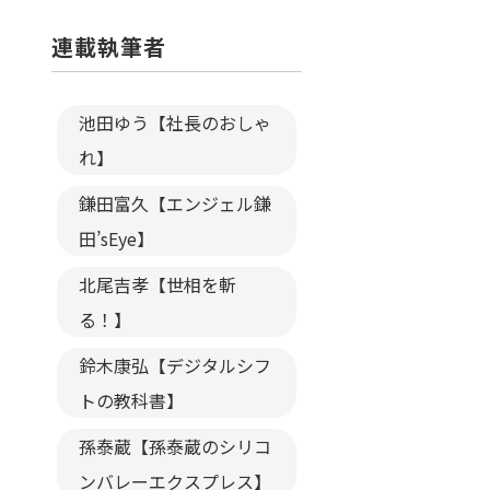
連載執筆者
池田ゆう【社長のおしゃ
れ】
鎌田富久【エンジェル鎌
田’sEye】
北尾吉孝【世相を斬
る！】
鈴木康弘【デジタルシフ
トの教科書】
孫泰蔵【孫泰蔵のシリコ
ンバレーエクスプレス】