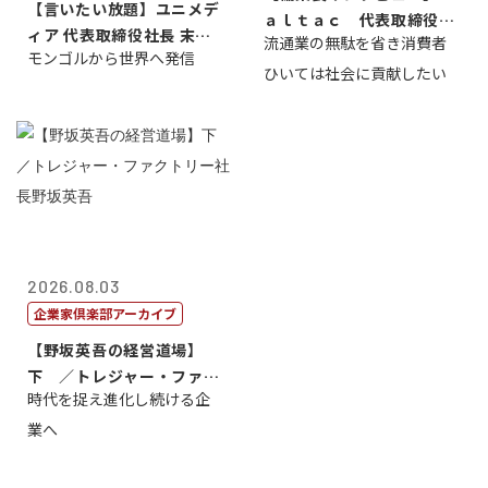
【言いたい放題】ユニメデ
ａｌｔａｃ 代表取締役会
ィア 代表取締役社長 末田
流通業の無駄を省き消費者
長三木田國夫
モンゴルから世界へ発信
真
ひいては社会に貢献したい
2026.08.03
企業家倶楽部アーカイブ
【野坂英吾の経営道場】
下 ／トレジャー・ファク
時代を捉え進化し続ける企
トリー社長野坂...
業へ