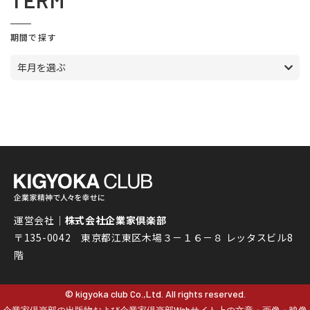
TERM
期間で探す
年月を選ぶ
運営会社｜
株式会社企業家倶楽部
〒135-0042 東京都江東区木場３－１６－８ レッタスビル8
階
© kigyoka club Co.,Ltd. All rights reserved.